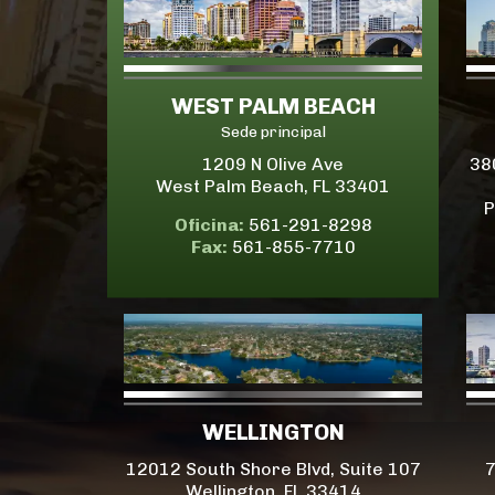
WEST PALM BEACH
Sede principal
1209 N Olive Ave
38
West Palm Beach, FL 33401
P
Oficina:
561-291-8298
Fax:
561-855-7710
WELLINGTON
12012 South Shore Blvd, Suite 107
7
Wellington, FL 33414