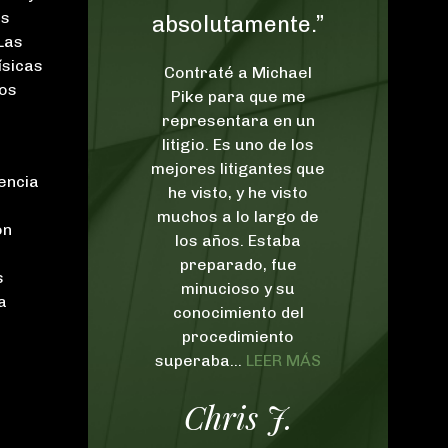
as
bsolutamente.”
felices estamos
 Las
de haber tenido
ísicas
ontraté a Michael
el placer de que
los
Pike para que me
Pike & Lustig nos
epresentara en un
itigio. Es uno de los
represente.”
jores litigantes que
encia
he visto, y he visto
No podemos expresar
a
chos a lo largo de
cuán felices estamos
on
los años. Estaba
de haber tenido el
preparado, fue
placer de que Pike &
s
minucioso y su
Lustig nos represente.
a
conocimiento del
Desde el principio
procedimiento
hasta el final, ambos
peraba...
LEER MÁS
fueron muy agresivos
y serviciales, y eso fue
Chris J.
extremadamente
importante en la