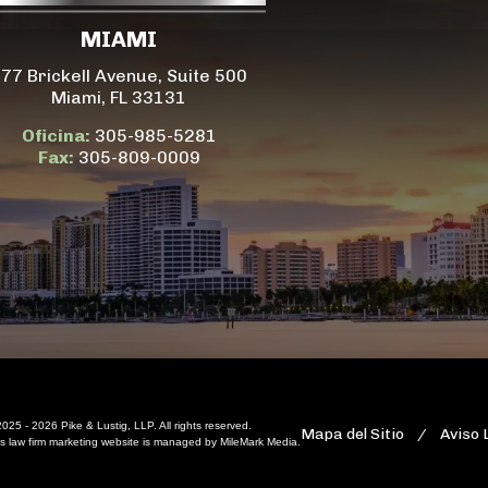
MIAMI
77 Brickell Avenue, Suite 500
Miami, FL 33131
Oficina:
305-985-5281
Fax:
305-809-0009
025 - 2026 Pike & Lustig, LLP. All rights reserved.
Mapa del Sitio
Aviso 
is
law firm marketing
website is managed by MileMark Media.