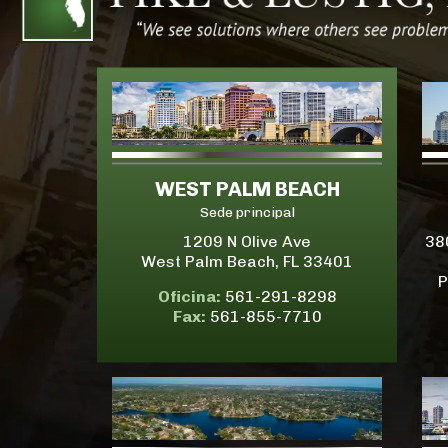
WEST PALM BEACH
Sede principal
1209 N Olive Ave
38
West Palm Beach, FL 33401
P
Oficina:
561-291-8298
Fax:
561-855-7710