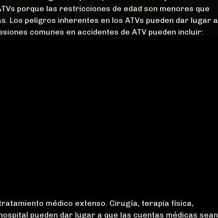
POR
ATVs porque las restricciones de edad son menores que
EXENCIÓN DE
as. Los peligros inherentes en los ATVs pueden dar lugar a
VIVIENDA
lesiones comunes en accidentes de ATV pueden incluir:
PRINCIPAL
“Recomiendo
ratamiento médico extenso. Cirugía, terapia física,
encarecidamente
hospital pueden dar lugar a que las cuentas médicas sea