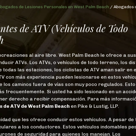
bogados de Lesiones Personales en West Palm Beach
/
Abogados d
ntes de ATV (Vehículos de Todo
h
recreaciones al aire libre. West Palm Beach le ofrece a sus
ucir ATVs. Los ATVs, o vehículos de todo terreno, los dis
 todas las estaciones, los ciclistas de ATV aman salir en 
TV con más experiencia pueden lesionarse en estos vehícu
e los caminos fuera de vías son muy poco regulados. Esto
ás frecuentemente. Si usted ha sido lesionado en un acci
ner derecho a recibir compensación. Para más informació
s de ATV de West Palm Beach
en Pike & Lustig, LLP.
$2.5M
cidad que les ofrece conducir estos vehículos. A pesar de
ticulares a los conductores. Estos vehículos indomables pe
VEREDICTO
nturones de seguridad para quienes los manejan. Los
EN JUICIO