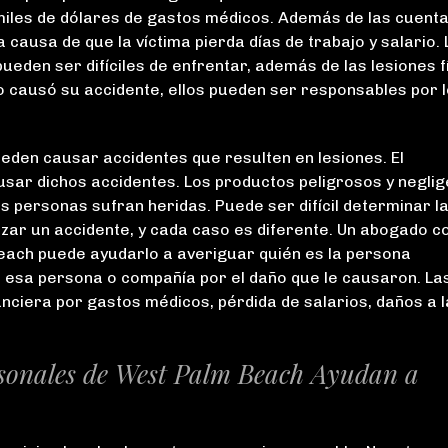
 miles de dólares de gastos médicos. Además de las cuent
a Pike y Lustig.”
a
 causa de que la víctima pierda días de trabajo y salario.
ueden ser difíciles de enfrentar, además de las lesiones f
Mike Pike manejó mi
C
ro causó su accidente, ellos pueden ser responsables por 
caso de accidente
automovilístico. Fue
r
agresivo con las
l
eden causar accidentes que resulten en lesiones. El
negociaciones y obtuvo
me
sar dichos accidentes. Los productos peligrosos y neglig
el mejor resultado para
s personas sufran heridas. Puede ser difícil determinar l
los hechos de mi caso.
mu
izar un accidente, y cada caso es diferente. Un abogado c
Su personal también
each puede ayudarlo a averiguar quién es la persona
fue muy servicial y
 esa persona o compañía por el daño que le causaron. La
organizado. Muy
nciera por gastos médicos, pérdida de salarios, daños a l
buenos abogados
litigantes. Recomiendo
encarecidamente a
su
rsonales de West Palm Beach Ayudan a
Pike...
LEER MÁS
Dana S.