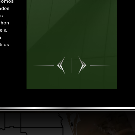
 somos
resolución de
ados
nuestro...
LEER MÁS
os
eben
Krystal C.
e a
n
tros