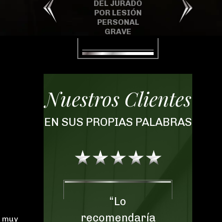
DEL JURADO
MILLONES EN UN
POR LESIÓN
CASO DEL
PERSONAL
CONDADO DE
C
GRAVE
MARTIN
Nuestros Clientes
EN SUS PROPIAS PALABRAS
“Lo
“No podemos
recomendaría
expresar cuán
n muy