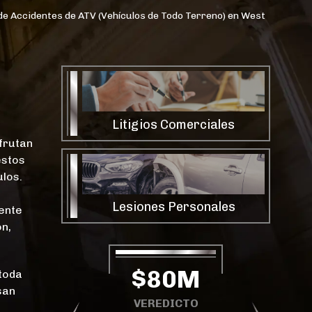
e Accidentes de ATV (Vehículos de Todo Terreno) en West
Litigios Comerciales
frutan
estos
los.
Lesiones Personales
dente
n,
$67.25M
$80M
 toda
san
VEREDICTO DEL
VEREDICTO
JURADO DE $67.25
V