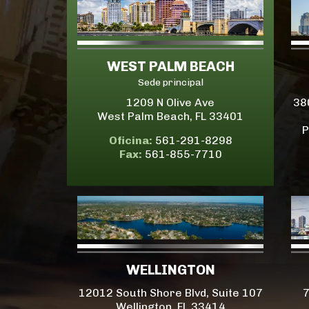
WEST PALM BEACH
Sede principal
1209 N Olive Ave
38
West Palm Beach, FL 33401
P
Oficina:
561-291-8298
Fax:
561-855-7710
WELLINGTON
12012 South Shore Blvd, Suite 107
7
Wellington, FL 33414