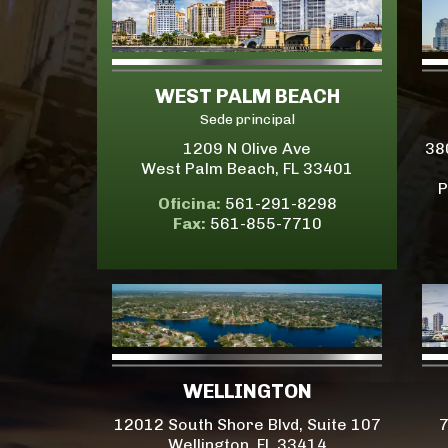
WEST PALM BEACH
Sede principal
1209 N Olive Ave
38
West Palm Beach, FL 33401
P
Oficina:
561-291-8298
Fax:
561-855-7710
WELLINGTON
12012 South Shore Blvd, Suite 107
7
Wellington, FL 33414