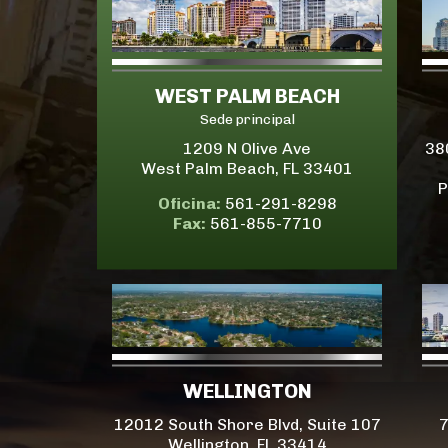
WEST PALM BEACH
Sede principal
1209 N Olive Ave
38
West Palm Beach, FL 33401
P
Oficina:
561-291-8298
Fax:
561-855-7710
WELLINGTON
12012 South Shore Blvd, Suite 107
7
Wellington, FL 33414