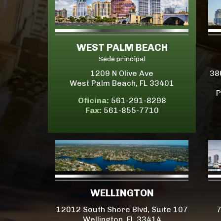
WEST PALM BEACH
Sede principal
1209 N Olive Ave
38
West Palm Beach, FL 33401
P
Oficina:
561-291-8298
Fax:
561-855-7710
WELLINGTON
12012 South Shore Blvd, Suite 107
7
Wellington, FL 33414