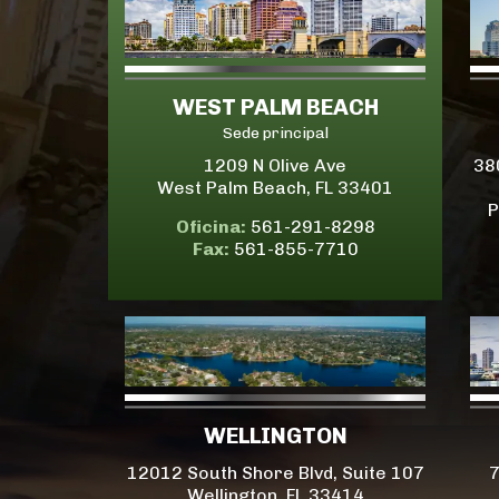
WEST PALM BEACH
Sede principal
1209 N Olive Ave
38
West Palm Beach, FL 33401
P
Oficina:
561-291-8298
Fax:
561-855-7710
WELLINGTON
12012 South Shore Blvd, Suite 107
7
Wellington, FL 33414