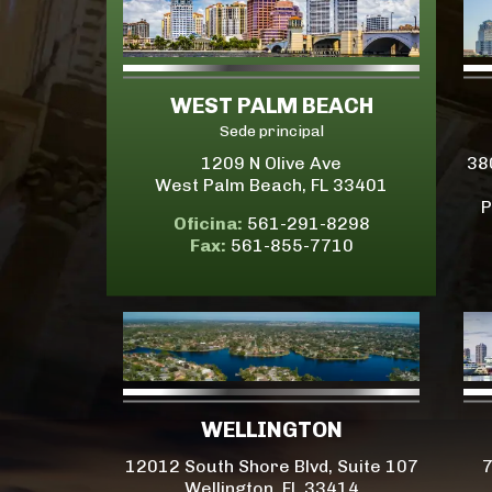
WEST PALM BEACH
Sede principal
1209 N Olive Ave
38
West Palm Beach, FL 33401
P
Oficina:
561-291-8298
Fax:
561-855-7710
WELLINGTON
12012 South Shore Blvd, Suite 107
7
Wellington, FL 33414