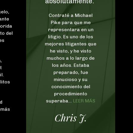
lutamente.”
felices estamos
de haber tenido
elo,
raté a Michael
ante
el placer de que
e para que me
lorida
Pike & Lustig nos
esentara en un
to del
io. Es uno de los
represente.”
es
s litigantes que
isto, y he visto
No podemos expresar
s a lo largo de
,
cuán felices estamos
 años. Estaba
t
de haber tenido el
eparado, fue
l.
placer de que Pike &
nucioso y su
litos
Lustig nos represente.
ocimiento del
Desde el principio
ocedimiento
hasta el final, ambos
aba...
LEER MÁS
dd
fueron muy agresivos
n más
y serviciales, y eso fue
hris J.
extremadamente
importante en la
resolución de