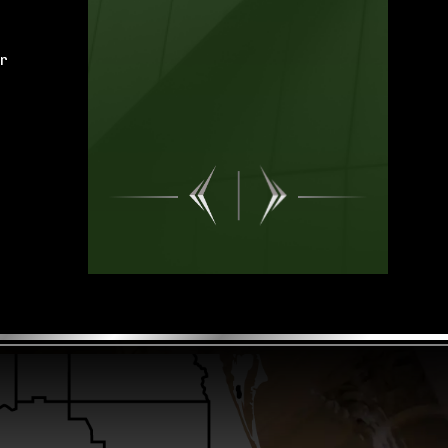
nuestro...
LEER MÁS
or
Krystal C.