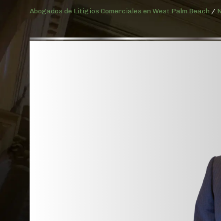
Abogados de Litigios Comerciales en West Palm Beach
/
N