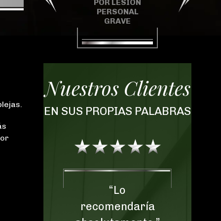
POR LESIÓN
CASO DEL
AC
PERSONAL
CONDADO DE
CON
GRAVE
MARTIN
Nuestros Clientes
lejas.
EN SUS PROPIAS PALABRAS
ás
por
“Lo
“No podemos
comendaría
expresar cuán