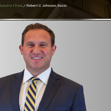
uestra Firma
/
Robert C. Johnson, Socio
$2.5M
VEREDICTO
EN JUICIO
POR