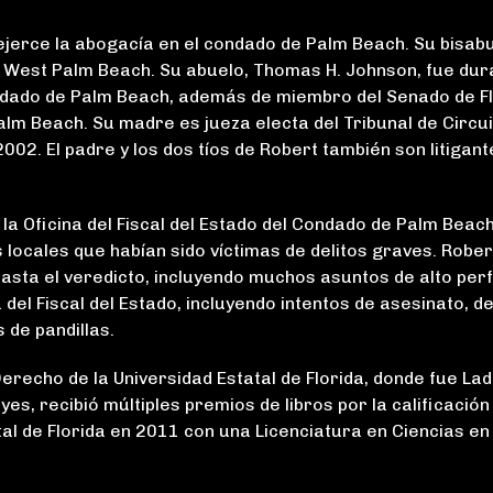
a Pike y Lustig.”
abso
ejerce la abogacía en el condado de Palm Beach. Su bisabu
Mike Pike manejó mi
Cont
e West Palm Beach. Su abuelo, Thomas H. Johnson, fue dur
caso de accidente
Pik
ondado de Palm Beach, además de miembro del Senado de F
automovilístico. Fue
repr
alm Beach. Su madre es jueza electa del Tribunal de Circui
agresivo con las
litig
02. El padre y los dos tíos de Robert también son litigant
negociaciones y obtuvo
mejore
el mejor resultado para
he v
los hechos de mi caso.
mucho
 la Oficina del Fiscal del Estado del Condado de Palm Beach
Su personal también
los
locales que habían sido víctimas de delitos graves. Rober
fue muy servicial y
pr
sta el veredicto, incluyendo muchos asuntos de alto perfi
organizado. Muy
mi
del Fiscal del Estado, incluyendo intentos de asesinato, de
buenos abogados
con
 de pandillas.
litigantes. Recomiendo
pr
encarecidamente a
super
erecho de la Universidad Estatal de Florida, donde fue La
Pike...
LEER MÁS
yes, recibió múltiples premios de libros por la calificació
C
tal de Florida en 2011 con una Licenciatura en Ciencias en
Dana S.