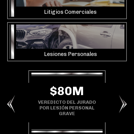
Litigios Comerciales
Lesiones Personales
$67.25M
$80M
VEREDICTO DEL JURADO
CTO DEL JURADO
DE $67.25 MILLONES EN
ESIÓN PERSONAL
UN CASO DEL CONDADO
GRAVE
DE MARTIN