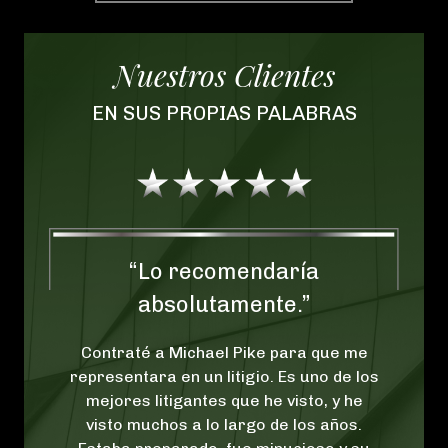
Nuestros Clientes
EN SUS PROPIAS PALABRAS
ecomendaría
“No podemos expre
lutamente.”
felices estamos 
tenido el placer de
chael Pike para que me
& Lustig nos repr
un litigio. Es uno de los
ntes que he visto, y he
No podemos expresar cu
a lo largo de los años.
estamos de haber tenido 