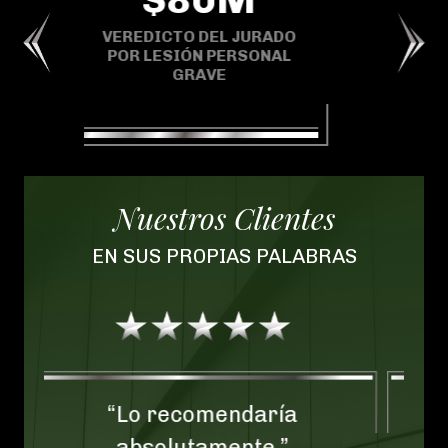
VEREDICTO DEL JURADO
EL JURADO
DE $67.25 MILLONES EN
 PERSONAL
UN CASO DEL CONDADO
VE
DE MARTIN
Nuestros Clientes
EN SUS PROPIAS PALABRAS
aría
“No podemos expresar cuá
e.”
felices estamos de haber