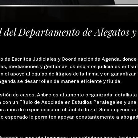
P
EXENCIÓN DE
VIVIENDA
PRINCIPAL
l del Departamento de Alegatos y
o de Escritos Judiciales y Coordinación de Agenda, donde
s, mediaciones y gestionar los escritos judiciales entra
 el apoyo al equipo de litigios de la firma y en garantizar
 agenda se desarrollen de manera eficiente y fluida.
stión de casos, Anbre es altamente organizada, detallista
 con un Título de Asociada en Estudios Paralegales y una
os años de experiencia en el ámbito legal. Su compromiso 
de lo esperado le permiten apoyar constantemente a aboga
“Recomiendo
“Lo
encarecidamente
recomen
, llegando a menudo temprano y quedándose hasta tarde p