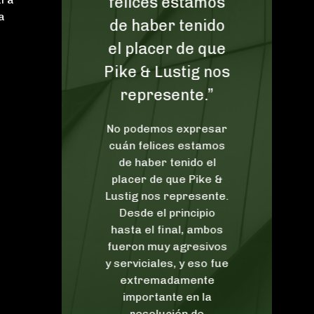
ente.”
felices estamos
¡
a
de haber tenido
Michael
el placer de que
que me
Pike & Lustig nos
a en un
e
o de los
represente.”
antes que
e visto
No podemos expresar
sup
largo de
cuán felices estamos
tan 
Estaba
de haber tenido el
en
, fue
placer de que Pike &
web
 y su
Lustig nos represente.
¡
to del
Desde el principio
ped
ento
hasta el final, ambos
g
EER MÁS
fueron muy agresivos
y serviciales, y eso fue
 J.
extremadamente
importante en la
resolución de