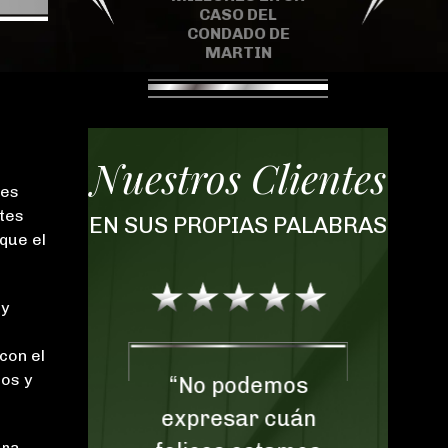
OR LESIÓN
CASO DEL
ACCIDEN
PERSONAL
CONDADO DE
CONSTR
GRAVE
MARTIN
Nuestros Clientes
 es
ntes
EN SUS PROPIAS PALABRAS
 que el
 y
con el
dos y
“No podemos
“¡
daría
expresar cuán
e
ara