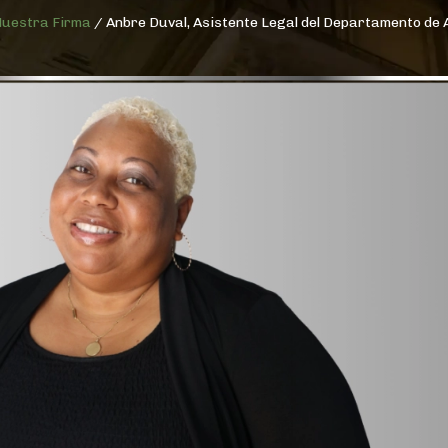
uestra Firma
/
Anbre Duval, Asistente Legal del Departamento de 
$2.5M
VEREDICTO
EN JUICIO
D
POR