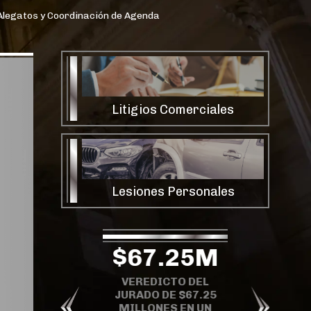
Alegatos y Coordinación de Agenda
Litigios Comerciales
Lesiones Personales
$67.25M
$80M
$23
VEREDICTO DEL
VEREDICTO
JURADO DE $67.25
VEREDIC
EL JURADO
MILLONES EN UN
JURAD