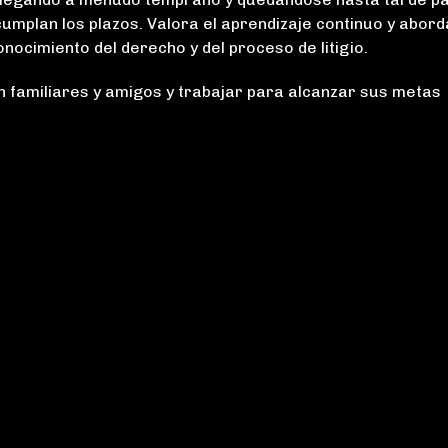
a Pike y Lustig.”
absolutam
umplan los plazos. Valora el aprendizaje continuo y abord
ocimiento del derecho y del proceso de litigio.
Mike Pike manejó mi
Contraté a 
caso de accidente
Pike para 
n familiares y amigos y trabajar para alcanzar sus metas
automovilístico. Fue
representar
agresivo con las
litigio. Es un
negociaciones y obtuvo
mejores litig
el mejor resultado para
he visto, y h
los hechos de mi caso.
muchos a lo 
Su personal también
los años. 
fue muy servicial y
preparado
organizado. Muy
minucioso
buenos abogados
conocimien
litigantes. Recomiendo
procedimi
encarecidamente a
superaba...
L
Pike...
LEER MÁS
Chris
Dana S.